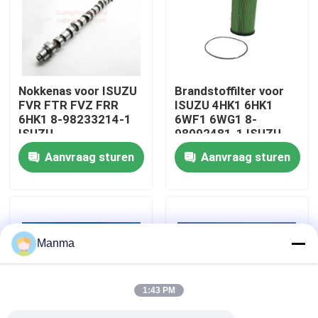
Fabrieksreis
Kwaliteitscontrole
Nokkenas voor ISUZU
Brandstoffilter voor
FVR FTR FVZ FRR
ISUZU 4HK1 6HK1
6HK1 8-98233214-1
6WF1 6WG1 8-
Contacteer ons
ISUZU
98092481-1 ISUZU
Truckonderdelen
Truck Parts
Aanvraag sturen
Aanvraag sturen
Verzoek om een Citaat
Vrachtwagen Autodeel
Manma
ISUZU Truck Parts
1:43 PM
Isuzu Engine Parts