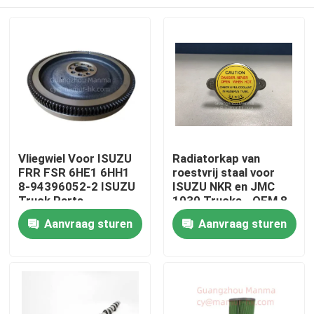
Vliegwiel Voor ISUZU
Radiatorkap van
FRR FSR 6HE1 6HH1
roestvrij staal voor
8-94396052-2 ISUZU
ISUZU NKR en JMC
Truck Parts
1030 Trucks - OEM 8-
94116916-1
Huis
Aanvraag sturen
Aanvraag sturen
Producten
Ongeveer ons