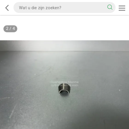
2
/
4