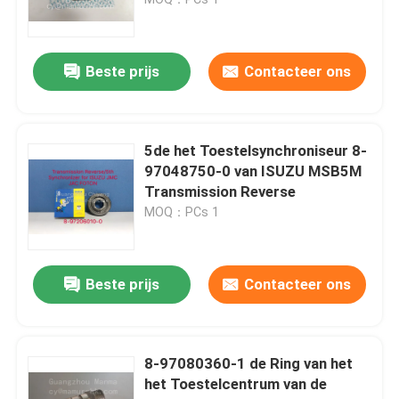
ISUZU Chassis Parts
Beste prijs
Contacteer ons
ISUZU Brake Parts
5de het Toestelsynchroniseur 8-
ISUZU Clutch Parts
97048750-0 van ISUZU MSB5M
Transmission Reverse
MOQ：PCs 1
ISUZU Gearbox Parts
De Autodelen van JMC
Beste prijs
Contacteer ons
JAC Spare Parts
8-97080360-1 de Ring van het
het Toestelcentrum van de
De Voering van de motorcilinder