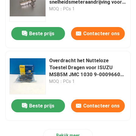
snelheidsmeteraandrijving voor
ISUZU MSB5M JMC 1030
MOQ：PCs 1
Koppelingsschijf
Beste prijs
Contacteer ons
De Filter van de vrachtwagenlucht
Overdracht het Nutteloze
Toestel Dragen voor ISUZU
MSB5M JMC 1030 9-00096606-
0
MOQ：PCs 1
Beste prijs
Contacteer ons
Bekijk meer