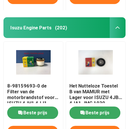
Isuzu Engine Parts
(202)
8-98159693-0 de
Het Nutteloze Toestel
Filter van de
B van MAMUR met
motorbrandstof voor
Lager voor ISUZU 4JB1
ISUZU 4JH1 4JJ1
4JA1 JMC 1030
4JK1
Beste prijs
Beste prijs