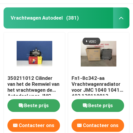
Vrachtwagen Autodeel
(381)
350211012 Cilinder
Fn1-8c342-aa
van het de Remwiel van
Vrachtwagenradiator
het vrachtwagen de
voor JMC 1040 1041
Autodeel voor JMC
493 130110013
1040 N720 1041 1043
Beste prijs
Beste prijs
Contacteer ons
Contacteer ons