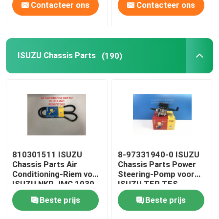
Contacteer ons
Contacteer ons
ISUZU Chassis Parts
(190)
810301511 ISUZU
8-97331940-0 ISUZU
Chassis Parts Air
Chassis Parts Power
Conditioning-Riem voor
Steering-Pomp voor
ISUZU NKR JMC 1030
ISUZU TFR TFS
Beste prijs
Beste prijs