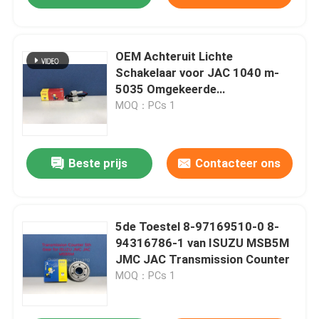
OEM Achteruit Lichte
Schakelaar voor JAC 1040 m-
5035 Omgekeerde
Lampschakelaar
MOQ：PCs 1
Beste prijs
Contacteer ons
5de Toestel 8-97169510-0 8-
94316786-1 van ISUZU MSB5M
JMC JAC Transmission Counter
MOQ：PCs 1