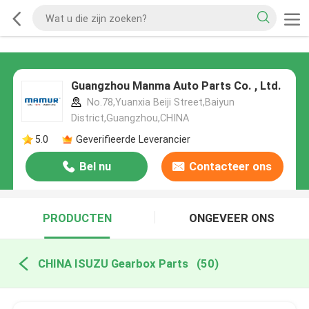
Guangzhou Manma Auto Parts Co. , Ltd.
No.78,Yuanxia Beiji Street,Baiyun
District,Guangzhou,CHINA
5.0
Geverifieerde Leverancier
Bel nu
Contacteer ons
PRODUCTEN
ONGEVEER ONS
CHINA ISUZU Gearbox Parts
(50)