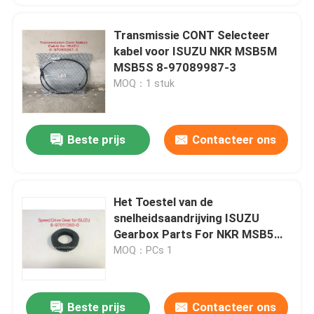
Transmissie CONT Selecteer
kabel voor ISUZU NKR MSB5M
MSB5S 8-97089987-3
MOQ：1 stuk
Beste prijs
Contacteer ons
Het Toestel van de
snelheidsaandrijving ISUZU
Gearbox Parts For NKR MSB5M
MSB5S 8-97011350-0
MOQ：PCs 1
Beste prijs
Contacteer ons