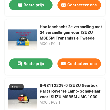
Beste prijs
Contacteer ons
Hoofdschacht 2e versnelling met
34 versnellingen voor ISUZU
MSB5M Transmissie Tweede
versnelling Compatibel met JMC
MOQ：PCs 1
JAC-modellen
Beste prijs
Contacteer ons
Huis
8-98112229-0 ISUZU Gearbox
Parts Reverse Lamp-Schakelaar
Producten
voor ISUZU MSB5M JMC 1030
MOQ：PCs 1
Ongeveer ons