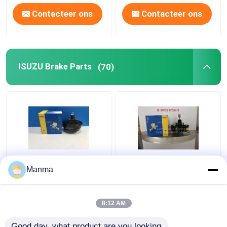
Contacteer ons
Contacteer ons
ISUZU Brake Parts
(70)
MAMUR-NQR 8-
Rem Hulpisuzu brake
Manma
97033986-1 van Rem
parts for ISUZU NHR
Hulpisuzu truck NKR
JMC 1030 8-
NPR
97091706-2
8:12 AM
Beste prijs
Beste prijs
Good day, what product are you looking 