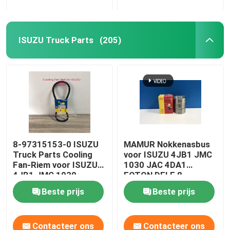
ISUZU Truck Parts
(205)
8-97315153-0 ISUZU
MAMUR Nokkenasbus
Truck Parts Cooling
voor ISUZU 4JB1 JMC
Fan-Riem voor ISUZU
1030 JAC 4DA1
4JB1 JMC 1030
FOTON DFLE 8-
97378148-0
Beste prijs
Beste prijs
Contacteer ons
Contacteer ons