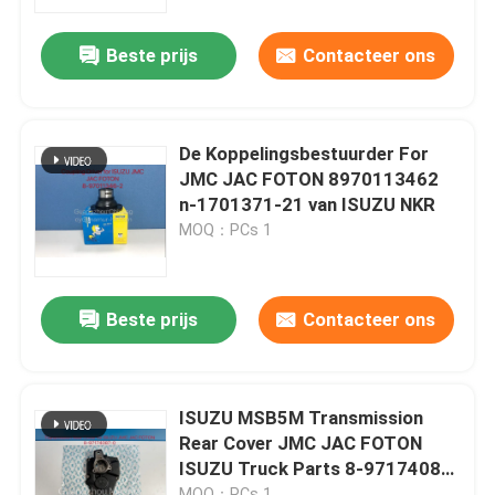
Beste prijs
Contacteer ons
Fabrieksreis
Kwaliteitscontrole
De Koppelingsbestuurder For
JMC JAC FOTON 8970113462
Contacteer ons
n-1701371-21 van ISUZU NKR
MOQ：PCs 1
Verzoek om een Citaat
Beste prijs
Contacteer ons
Vrachtwagen Autodeel
ISUZU Truck Parts
ISUZU MSB5M Transmission
Rear Cover JMC JAC FOTON
ISUZU Truck Parts 8-97174087-
Isuzu Engine Parts
0
MOQ：PCs 1