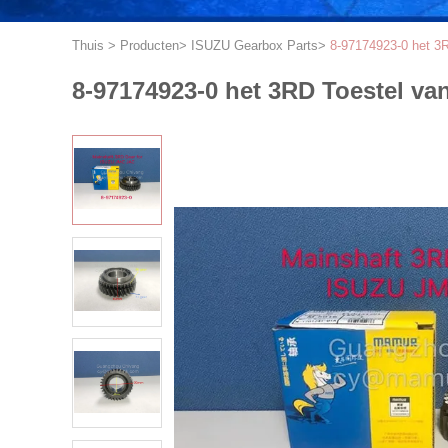
Thuis
>
Producten
>
ISUZU Gearbox Parts
>
8-97174923-0 het 
8-97174923-0 het 3RD Toestel 