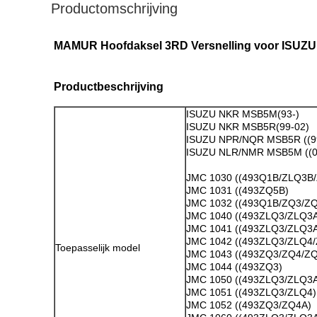
Productomschrijving
MAMUR Hoofdaksel 3RD Versnelling voor ISUZ
Productbeschrijving
ISUZU NKR MSB5M(93-)
ISUZU NKR MSB5R(99-02)
ISUZU NPR/NQR MSB5R ((9
ISUZU NLR/NMR MSB5M ((0
JMC 1030 ((493Q1B/ZLQ3B
JMC 1031 ((493ZQ5B)
JMC 1032 ((493Q1B/ZQ3/Z
JMC 1040 ((493ZLQ3/ZLQ3
JMC 1041 ((493ZLQ3/ZLQ3
JMC 1042 ((493ZLQ3/ZLQ4
Toepasselijk model
JMC 1043 ((493ZQ3/ZQ4/Z
JMC 1044 ((493ZQ3)
JMC 1050 ((493ZLQ3/ZLQ3
JMC 1051 ((493ZLQ3/ZLQ4)
JMC 1052 ((493ZQ3/ZQ4A)