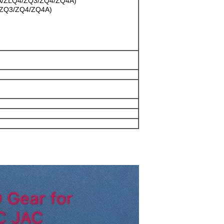
A/ZLQ4/ZQ3/ZQ4/ZQ4A)
/ZQ3/ZQ4/ZQ4A)
)