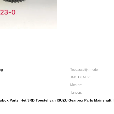
ng
Toepasselijk model:
JMC OEM nr.:
Merken:
Tanden:
rbox Parts
Het 3RD Toestel van ISUZU Gearbox Parts Mainshaft
,
,