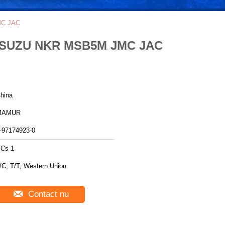
JMC JAC
or ISUZU NKR MSB5M JMC JAC
hina
MAMUR
-97174923-0
Cs 1
/C, T/T, Western Union
Contact nu