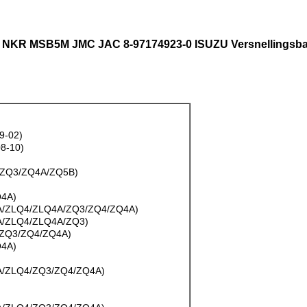
U NKR MSB5M JMC JAC 8-97174923-0 ISUZU Versnellingsb
9-02)
8-10)
/ZQ3/ZQ4A/ZQ5B)
Q4A)
A/ZLQ4/ZLQ4A/ZQ3/ZQ4/ZQ4A)
A/ZLQ4/ZLQ4A/ZQ3)
/ZQ3/ZQ4/ZQ4A)
Q4A)
A/ZLQ4/ZQ3/ZQ4/ZQ4A)