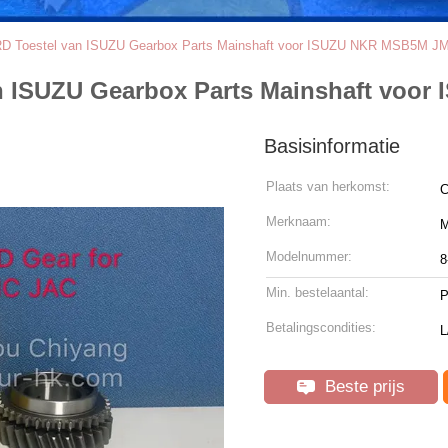
3RD Toestel van ISUZU Gearbox Parts Mainshaft voor ISUZU NKR MSB5M 
van ISUZU Gearbox Parts Mainshaft vo
Basisinformatie
Plaats van herkomst:
C
Merknaam:
Modelnummer:
8
Min. bestelaantal:
P
Betalingscondities:
L
Beste prijs