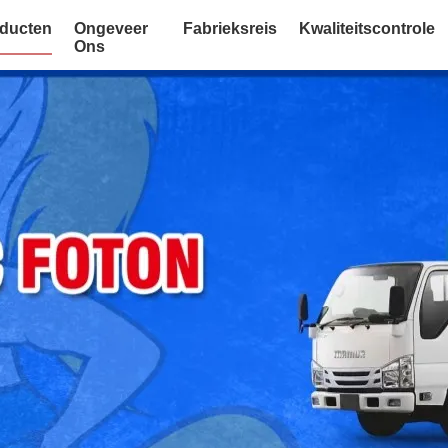
ducten
Ongeveer
Fabrieksreis
Kwaliteitscontrole
Ons