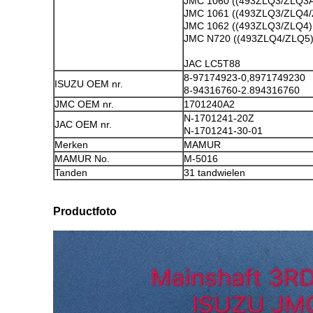
JMC 1060 ((493ZLQ3/ZLQ3
JMC 1061 ((493ZLQ3/ZLQ4
JMC 1062 ((493ZLQ3/ZLQ4)
JMC N720 ((493ZLQ4/ZLQ5
JAC LC5T88
8-97174923-0,8971749230
ISUZU OEM nr.
8-94316760-2.894316760
JMC OEM nr.
1701240A2
N-1701241-20Z
JAC OEM nr.
N-1701241-30-01
Merken
MAMUR
MAMUR No.
M-5016
Tanden
31 tandwielen
Productfoto