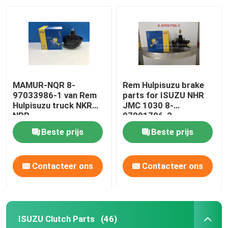
MAMUR-NQR 8-
Rem Hulpisuzu brake
97033986-1 van Rem
parts for ISUZU NHR
Hulpisuzu truck NKR
JMC 1030 8-
NPR
97091706-2
Beste prijs
Beste prijs
Contacteer ons
Contacteer ons
ISUZU Clutch Parts
(46)