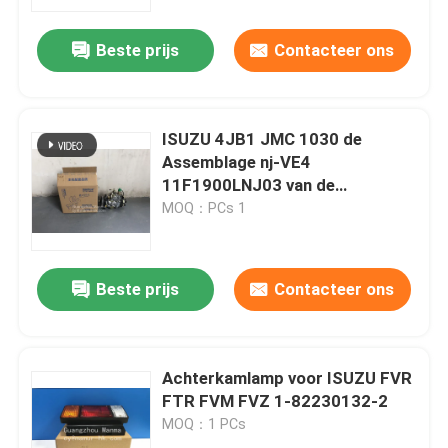
Beste prijs
Contacteer ons
Fabrieksreis
Kwaliteitscontrole
ISUZU 4JB1 JMC 1030 de
Assemblage nj-VE4
Contacteer ons
11F1900LNJ03 van de
Brandstofinjectiepomp
MOQ：PCs 1
Verzoek om een Citaat
Beste prijs
Contacteer ons
Vrachtwagen Autodeel
ISUZU Truck Parts
Achterkamlamp voor ISUZU FVR
FTR FVM FVZ 1-82230132-2
MOQ：1 PCs
Isuzu Engine Parts