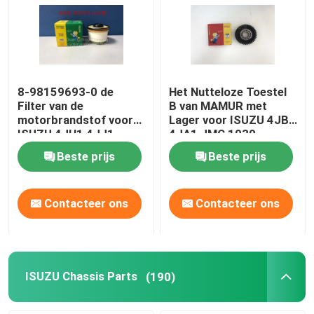
8-98159693-0 de
Het Nutteloze Toestel
Filter van de
B van MAMUR met
motorbrandstof voor
Lager voor ISUZU 4JB1
ISUZU 4JH1 4JJ1
4JA1 JMC 1030
4JK1
Beste prijs
Beste prijs
Contacteer ons
Contacteer ons
ISUZU Chassis Parts
(190)