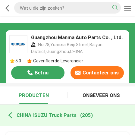
Guangzhou Manma Auto Parts Co. , Ltd.
No.78,Yuanxia Beiji Street,Baiyun
District,Guangzhou,CHINA
5.0
Geverifieerde Leverancier
Bel nu
Contacteer ons
PRODUCTEN
ONGEVEER ONS
CHINA ISUZU Truck Parts
(205)