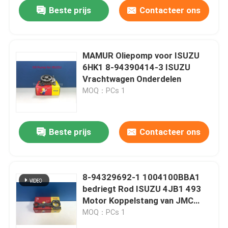
Beste prijs
Contacteer ons
MAMUR Oliepomp voor ISUZU
6HK1 8-94390414-3 ISUZU
Vrachtwagen Onderdelen
MOQ：PCs 1
Beste prijs
Contacteer ons
Huis
8-94329692-1 1004100BBA1
bedriegt Rod ISUZU 4JB1 493
Producten
Motor Koppelstang van JMC
1030
MOQ：PCs 1
Ongeveer ons