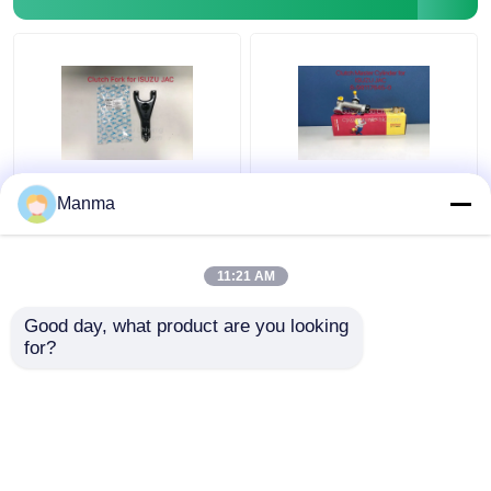
Koppelingsvork ISUZU
ISUZU Clutch Master
Manma
Clutch Parts For ISUZU
Cylinder For NKR JAC
NKR MSB5M JAC 1040
1040 8-98117645-0
8-97033701-0
11:21 AM
Beste prijs
Beste prijs
Good day, what product are you looking 
for?
Contacteer ons
Contacteer ons
Bekijk meer