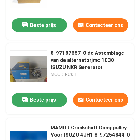
ISUZU Chassis Parts
Beste prijs
Contacteer ons
ISUZU Brake Parts
8-97187657-0 de Assemblage
ISUZU Clutch Parts
van de alternatorjmc 1030
ISUZU NKR Generator
MOQ：PCs 1
ISUZU Gearbox Parts
De Autodelen van JMC
Beste prijs
Contacteer ons
JAC Spare Parts
MAMUR Crankshaft Damppulley
Voor ISUZU 4JH1 8-97254844-0
De Voering van de motorcilinder