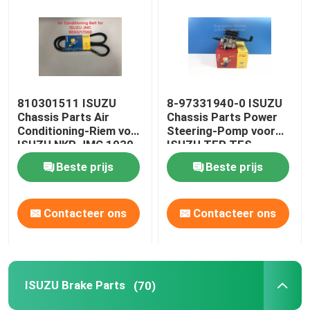
810301511 ISUZU
8-97331940-0 ISUZU
Chassis Parts Air
Chassis Parts Power
Conditioning-Riem voor
Steering-Pomp voor
ISUZU NKR JMC 1030
ISUZU TFR TFS
Beste prijs
Beste prijs
Contacteer ons
Contacteer ons
ISUZU Brake Parts
(70)