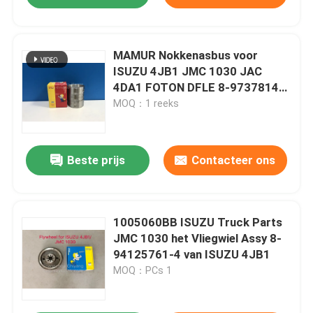
MAMUR Nokkenasbus voor
ISUZU 4JB1 JMC 1030 JAC
4DA1 FOTON DFLE 8-97378148-
0
MOQ：1 reeks
Beste prijs
Contacteer ons
1005060BB ISUZU Truck Parts
JMC 1030 het Vliegwiel Assy 8-
94125761-4 van ISUZU 4JB1
MOQ：PCs 1