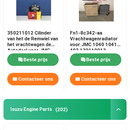
350211012 Cilinder
Fn1-8c342-aa
van het de Remwiel van
Vrachtwagenradiator
het vrachtwagen de
voor JMC 1040 1041
Autodeel voor JMC
493 130110013
1040 N720 1041 1043
Beste prijs
Beste prijs
Contacteer ons
Contacteer ons
Isuzu Engine Parts
(202)