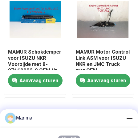
Fabrieksreis
Kwaliteitscontrole
MAMUR Schokdemper
MAMUR Motor Control
Contacteer ons
voor ISUZU NKR
Link ASM voor ISUZU
Voorzijde met 8-
NKR en JMC Truck
97160082-0 OEM Nr.
met OEM
Verzoek om een Citaat
ISUZU Chassis
compatibiliteit
Aanvraag sturen
Aanvraag sturen
Onderdelen
Vrachtwagen Autodeel
ISUZU Truck Parts
Manma
Isuzu Engine Parts