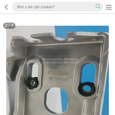
2
/
4