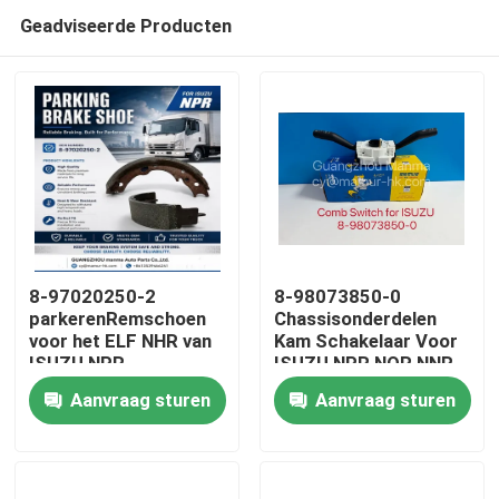
Geadviseerde Producten
8-97020250-2
8-98073850-0
parkerenRemschoen
Chassisonderdelen
voor het ELF NHR van
Kam Schakelaar Voor
Huis
ISUZU NPR
ISUZU NPR NQR NNR
Aanvraag sturen
Aanvraag sturen
Producten
Ongeveer ons