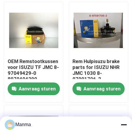
Fabrieksreis
Kwaliteitscontrole
Contacteer ons
OEM Remstootkussen
Rem Hulpisuzu brake
voor ISUZU TF JMC 8-
parts for ISUZU NHR
Verzoek om een Citaat
97049429-0
JMC 1030 8-
8970494290
97091706-2
350112007
Aanvraag sturen
Aanvraag sturen
Vrachtwagen Autodeel
ISUZU Truck Parts
Manma
Isuzu Engine Parts