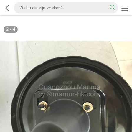
2
/
4