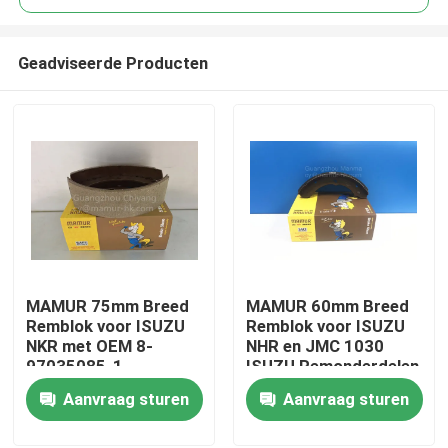
Geadviseerde Producten
MAMUR 75mm Breed
MAMUR 60mm Breed
Huis
Remblok voor ISUZU
Remblok voor ISUZU
NKR met OEM 8-
NHR en JMC 1030
97035085-1 -
ISUZU Remonderdelen
Producten
Hoogwaardige ISUZU
Aanvraag sturen
Aanvraag sturen
Remonderdelen
Ongeveer ons