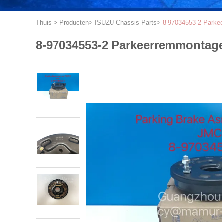
Thuis
>
Producten
>
ISUZU Chassis Parts
>
8-97034553-2 Parke
8-97034553-2 Parkeerremmontag