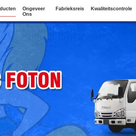
ducten
Ongeveer
Fabrieksreis
Kwaliteitscontrole
Ons