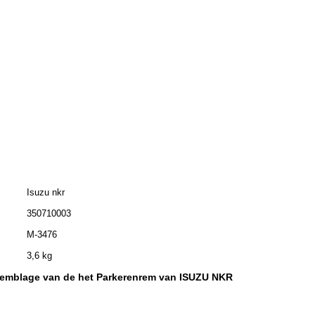
Isuzu nkr
350710003
M-3476
3,6 kg
emblage van de het Parkerenrem van ISUZU NKR