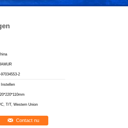
gen
hina
MAMUR
-97034553-2
 Instellen
20*220*110mm
/C, T/T, Western Union
Contact nu