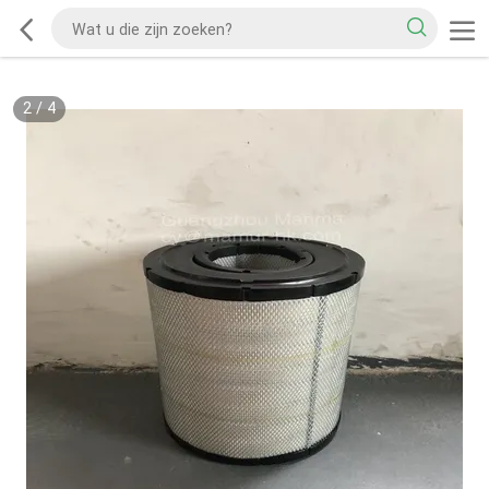
2
/
4