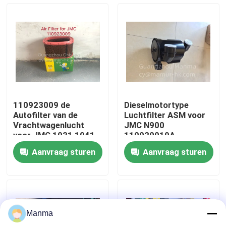
Fabrieksreis
Kwaliteitscontrole
Contacteer ons
110923009 de
Dieselmotortype
Autofilter van de
Luchtfilter ASM voor
Verzoek om een Citaat
Vrachtwagenlucht
JMC N900
voor JMC 1031 1041
110920019A
1050 1051 493
Uitstekende
Aanvraag sturen
Aanvraag sturen
prestaties
Vrachtwagen Autodeel
ISUZU Truck Parts
Manma
Isuzu Engine Parts