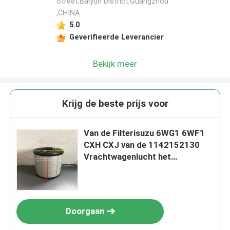
Street,Baiyun District,Guangzhou
,CHINA
5.0
Geverifieerde Leverancier
Bekijk meer
Krijg de beste prijs voor
Van de Filterisuzu 6WG1 6WF1
CXH CXJ van de 1142152130
Vrachtwagenlucht het
Luchtzuiveringstoestelfilter 1-
14215213-0
Doorgaan