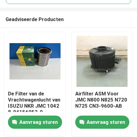
Geadviseerde Producten
De Filter van de
Airfilter ASM Voor
Huis
Vrachtwagenlucht van
JMC N800 N825 N720
ISUZU NKR JMC 1042
N725 CN3-9600-AB
8-94156052-0
Producten
Aanvraag sturen
Aanvraag sturen
Ongeveer ons