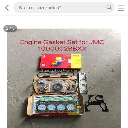
2
/
5