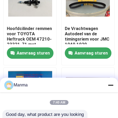
Fabrieksreis
Hoofdcilinder remmen
De Vrachtwagen
Kwaliteitscontrole
voor TOYOTA
Autodeel van de
Heftruck OEM 47210-
timingsriem voor JMC
23321-71 met
1040 1020
Contacteer ons
Eenvoudige Installatie
DOORGANG 493
Aanvraag sturen
Aanvraag sturen
1006060TARB1
Verzoek om een Citaat
Vrachtwagen Autodeel
Manma
ISUZU Truck Parts
7:40 AM
Good day, what product are you looking 
Isuzu Engine Parts