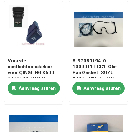
Voorste
8-97080194-0
mistlichtschakelaar
1009011TCC1-Olie
voor QINGLING K600
Pan Gasket ISUZU
3712530-LPA50
4JB1 JMC FOTON
Truck Auto Part
Aanvraag sturen
Aanvraag sturen
Huis
Producten
Ongeveer ons