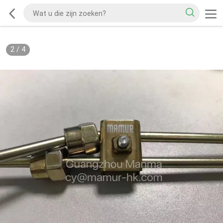
2
/
4