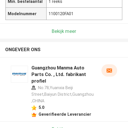
Min. bestelaantal
1 reeks
Modelnummer
1100120FA01
Bekijk meer
ONGEVEER ONS
Guangzhou Manma Auto
Parts Co. , Ltd. fabrikant
profiel
No.78,Yuanxia Beiji
Street,Baiyun District,Guangzhou
,CHINA
5.0
Geverifieerde Leverancier