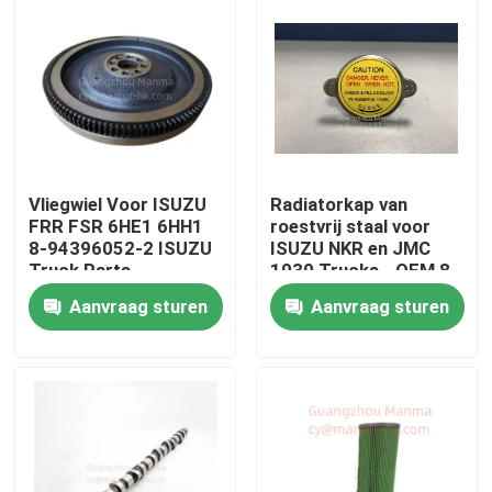
Vliegwiel Voor ISUZU
Radiatorkap van
FRR FSR 6HE1 6HH1
roestvrij staal voor
8-94396052-2 ISUZU
ISUZU NKR en JMC
Truck Parts
1030 Trucks - OEM 8-
94116916-1
Aanvraag sturen
Aanvraag sturen
Huis
Producten
Ongeveer ons