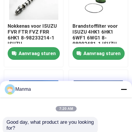
Fabrieksreis
Nokkenas voor ISUZU
Brandstoffilter voor
FVR FTR FVZ FRR
ISUZU 4HK1 6HK1
Kwaliteitscontrole
6HK1 8-98233214-1
6WF1 6WG1 8-
ISUZU
98092481-1 ISUZU
Truckonderdelen
Truck Parts
Aanvraag sturen
Aanvraag sturen
Contacteer ons
Verzoek om een Citaat
Manma
Vrachtwagen Autodeel
7:20 AM
ISUZU Truck Parts
Good day, what product are you looking 
for?
Isuzu Engine Parts
MAMUR merk
Klep Kit ISUZU Truck