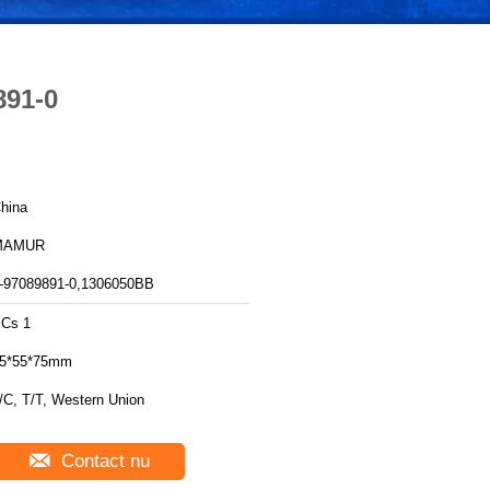
891-0
hina
MAMUR
-97089891-0,1306050BB
Cs 1
5*55*75mm
/C, T/T, Western Union
Contact nu