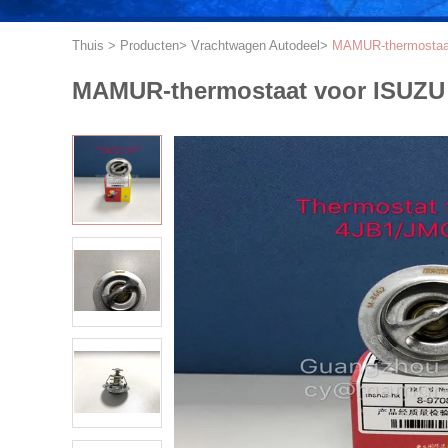
Thuis
>
Producten
>
Vrachtwagen Autodeel
>
MAMUR-thermostaat
MAMUR-thermostaat voor ISUZU 