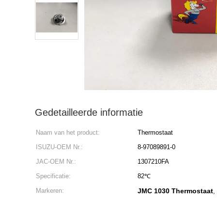
Gedetailleerde informatie
Naam van het product:
Thermostaat
ISUZU-OEM Nr.:
8-97089891-0
JAC-OEM Nr.:
1307210FA
Specificatie:
82℃
Markeren:
JMC 1030 Thermostaat
,