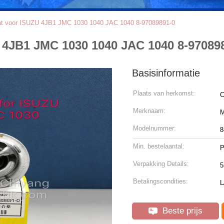
 voor ISUZU 4JB1 JMC 1030 1040 JAC 1040 8-97089891-0
4JB1 JMC 1030 1040 JAC 1040 8-97089
Basisinformatie
Plaats van herkomst:
C
Merknaam:
Modelnummer:
8
Min. bestelaantal:
P
Verpakking Details:
5
Betalingscondities:
L
Beste prijs