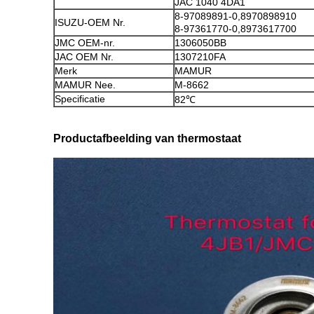
JAC 1040 4DA1
8-97089891-0,8970898910
ISUZU-OEM Nr.
8-97361770-0,8973617700
JMC OEM-nr.
1306050BB
JAC OEM Nr.
1307210FA
Merk
MAMUR
MAMUR Nee.
M-8662
Specificatie
82℃
Productafbeelding van thermostaat