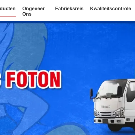
ducten
Ongeveer
Fabrieksreis
Kwaliteitscontrole
Ons