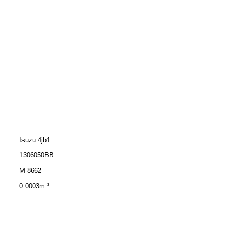
Isuzu 4jb1
1306050BB
M-8662
0.0003m ³