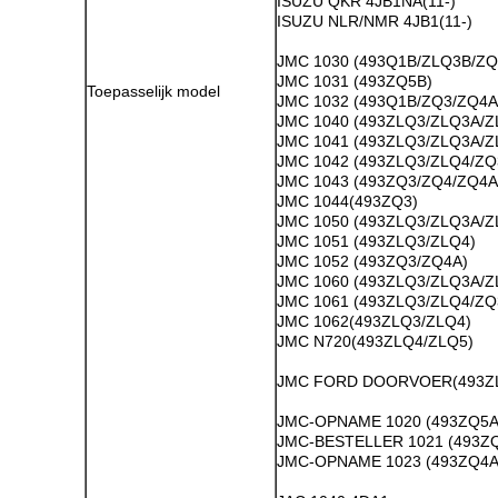
ISUZU QKR 4JB1NA(11-)
ISUZU NLR/NMR 4JB1(11-)
JMC 1030 (493Q1B/ZLQ3B/ZQ
JMC 1031 (493ZQ5B)
Toepasselijk model
JMC 1032 (493Q1B/ZQ3/ZQ4A
JMC 1040 (493ZLQ3/ZLQ3A/
JMC 1041 (493ZLQ3/ZLQ3A/Z
JMC 1042 (493ZLQ3/ZLQ4/ZQ
JMC 1043 (493ZQ3/ZQ4/ZQ4A
JMC 1044(493ZQ3)
JMC 1050 (493ZLQ3/ZLQ3A/Z
JMC 1051 (493ZLQ3/ZLQ4)
JMC 1052 (493ZQ3/ZQ4A)
JMC 1060 (493ZLQ3/ZLQ3A/Z
JMC 1061 (493ZLQ3/ZLQ4/ZQ
JMC 1062(493ZLQ3/ZLQ4)
JMC N720(493ZLQ4/ZLQ5)
JMC FORD DOORVOER(493ZL
JMC-OPNAME 1020 (493ZQ5A
JMC-BESTELLER 1021 (493Z
JMC-OPNAME 1023 (493ZQ4A