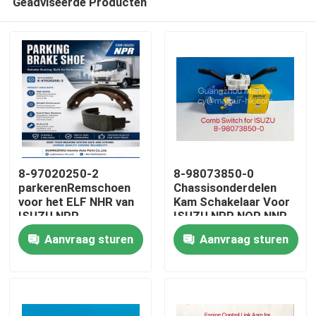
Geadviseerde Producten
8-97020250-2
8-98073850-0
parkerenRemschoen
Chassisonderdelen
voor het ELF NHR van
Kam Schakelaar Voor
ISUZU NPR
ISUZU NPR NQR NNR
Huis
Aanvraag sturen
Aanvraag sturen
Producten
Ongeveer ons