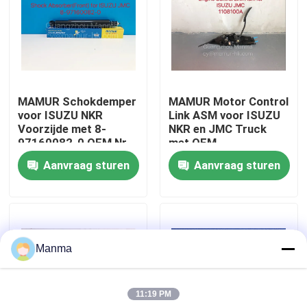
Fabrieksreis
Kwaliteitscontrole
MAMUR Schokdemper
MAMUR Motor Control
voor ISUZU NKR
Link ASM voor ISUZU
Contacteer ons
Voorzijde met 8-
NKR en JMC Truck
97160082-0 OEM Nr.
met OEM
ISUZU Chassis
compatibiliteit
Aanvraag sturen
Aanvraag sturen
Verzoek om een Citaat
Onderdelen
Vrachtwagen Autodeel
Manma
ISUZU Truck Parts
11:19 PM
Isuzu Engine Parts