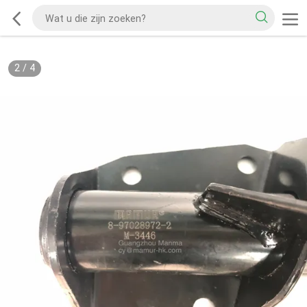
2
/
4