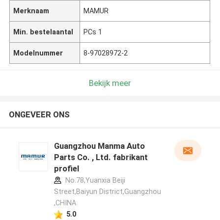
Merknaam
MAMUR
Min. bestelaantal
PCs 1
Modelnummer
8-97028972-2
Bekijk meer
ONGEVEER ONS
Guangzhou Manma Auto
Parts Co. , Ltd. fabrikant
profiel
No.78,Yuanxia Beiji
Street,Baiyun District,Guangzhou
,CHINA
5.0