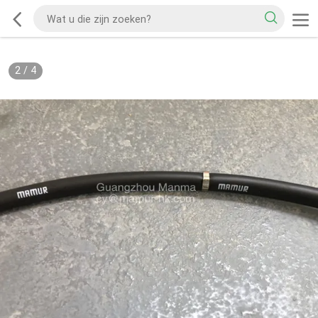
2
/
4