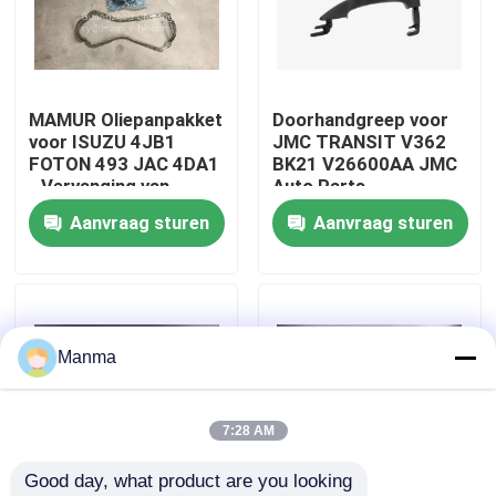
Fabrieksreis
MAMUR Oliepanpakket
Doorhandgreep voor
Kwaliteitscontrole
voor ISUZU 4JB1
JMC TRANSIT V362
FOTON 493 JAC 4DA1
BK21 V26600AA JMC
- Vervanging van
Auto Parts
Contacteer ons
motorpakketten van
Aanvraag sturen
Aanvraag sturen
hoge kwaliteit
Verzoek om een Citaat
Vrachtwagen Autodeel
Manma
ISUZU Truck Parts
7:28 AM
Good day, what product are you looking 
Isuzu Engine Parts