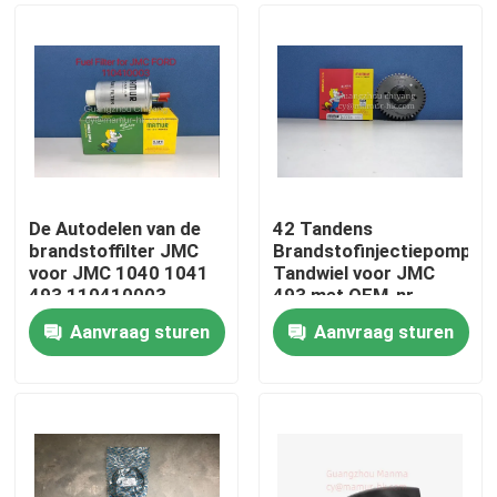
De Autodelen van de
42 Tandens
brandstoffilter JMC
Brandstofinjectiepomp
voor JMC 1040 1041
Tandwiel voor JMC
493 110410003
493 met OEM-nr.
CN3C15 9B328BA
1111100BA
Aanvraag sturen
Aanvraag sturen
Huis
Producten
Ongeveer ons