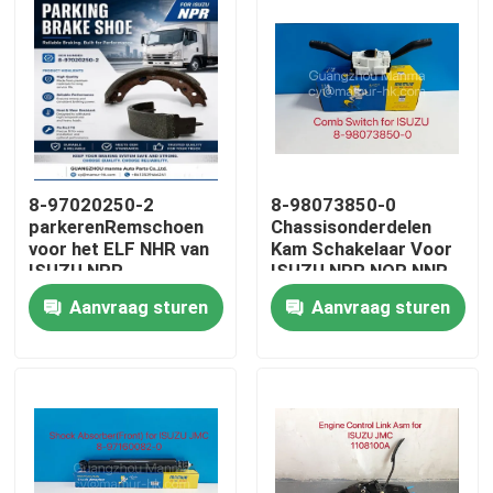
8-97020250-2
8-98073850-0
parkerenRemschoen
Chassisonderdelen
voor het ELF NHR van
Kam Schakelaar Voor
ISUZU NPR
ISUZU NPR NQR NNR
Aanvraag sturen
Aanvraag sturen
Huis
Producten
Ongeveer ons