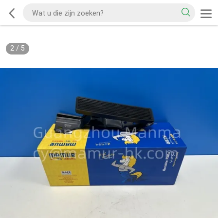
2
/
5