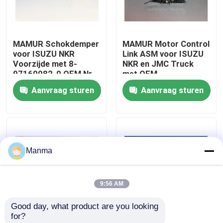
Fabrieksreis
MAMUR Schokdemper
MAMUR Motor Control
voor ISUZU NKR
Link ASM voor ISUZU
Kwaliteitscontrole
Voorzijde met 8-
NKR en JMC Truck
97160082-0 OEM Nr.
met OEM
ISUZU Chassis
compatibiliteit
Aanvraag sturen
Aanvraag sturen
Contacteer ons
Onderdelen
Verzoek om een Citaat
Manma
Vrachtwagen Autodeel
9:56 AM
ISUZU Truck Parts
Good day, what product are you looking 
for?
Isuzu Engine Parts
MAMUR Relay Shift
Achteraxel Hub