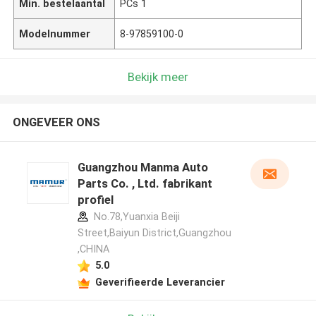
Min. bestelaantal
PCs 1
Modelnummer
8-97859100-0
Bekijk meer
ONGEVEER ONS
Guangzhou Manma Auto
Parts Co. , Ltd. fabrikant
profiel
No.78,Yuanxia Beiji
Street,Baiyun District,Guangzhou
,CHINA
5.0
Geverifieerde Leverancier