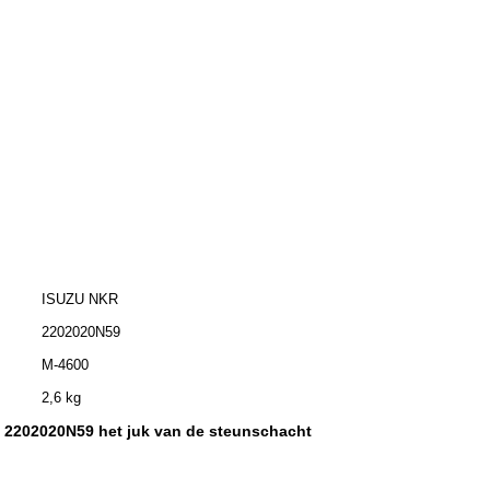
ISUZU NKR
2202020N59
M-4600
2,6 kg
2202020N59 het juk van de steunschacht
,