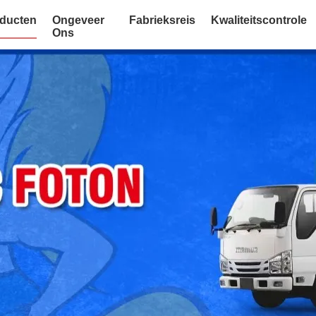
ducten
Ongeveer
Fabrieksreis
Kwaliteitscontrole
Ons