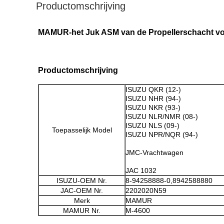
Productomschrijving
MAMUR-het Juk ASM van de Propellerschacht v
Productomschrijving
ISUZU QKR (12-)
ISUZU NHR (94-)
ISUZU NKR (93-)
ISUZU NLR/NMR (08-)
ISUZU NLS (09-)
Toepasselijk Model
ISUZU NPR/NQR (94-)
JMC-Vrachtwagen
JAC 1032
ISUZU-OEM Nr.
8-94258888-0,8942588880
JAC-OEM Nr.
2202020N59
Merk
MAMUR
MAMUR Nr.
M-4600