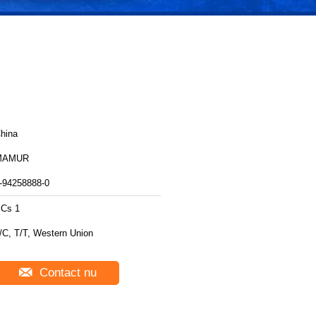
hina
MAMUR
-94258888-0
Cs 1
/C, T/T, Western Union
Contact nu