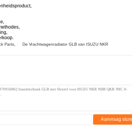
enheidsproduct,
e,
kmethodes,
ing,
erkoop.
k Parts
,
De Vrachtwagenradiator GLB van ISUZU NKR
Aanvraag stur