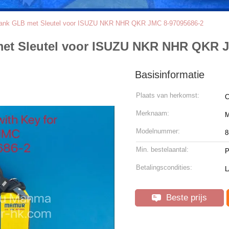
tank GLB met Sleutel voor ISUZU NKR NHR QKR JMC 8-97095686-2
met Sleutel voor ISUZU NKR NHR QKR J
Basisinformatie
Plaats van herkomst:
C
Merknaam:
Modelnummer:
8
Min. bestelaantal:
P
Betalingscondities:
L
Beste prijs