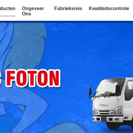
ducten
Ongeveer
Fabrieksreis
Kwaliteitscontrole
Ons