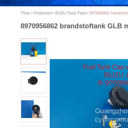
Thuis
>
Producten
>
ISUZU Truck Parts
>
8970956862 brandstof
8970956862 brandstoftank GLB 