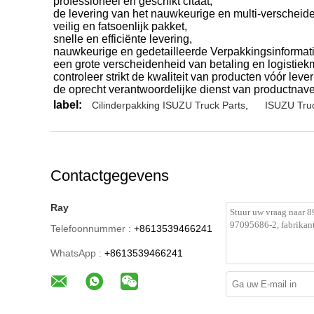
professioneel en geschikt citaat,
de levering van het nauwkeurige en multi-verscheid
veilig en fatsoenlijk pakket,
snelle en efficiënte levering,
nauwkeurige en gedetailleerde Verpakkingsinformati
een grote verscheidenheid van betaling en logistie
controleer strikt de kwaliteit van producten vóór lever
de oprecht verantwoordelijke dienst van productnav
label:
Cilinderpakking ISUZU Truck Parts
,
ISUZU Truc
Contactgegevens
Ray
Telefoonnummer :
+8613539466241
WhatsApp :
+8613539466241