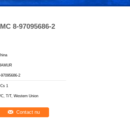
MC 8-97095686-2
hina
MAMUR
-97095686-2
Cs 1
/C, T/T, Western Union
Contact nu