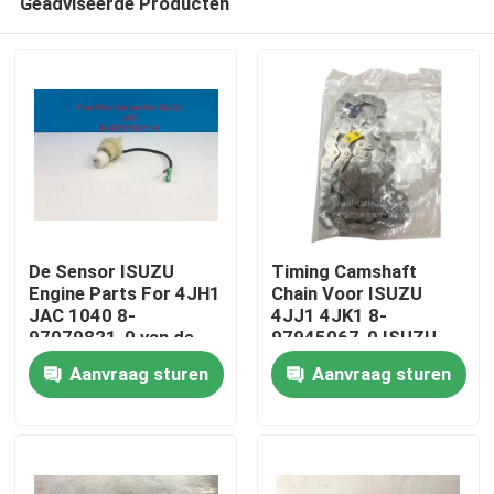
Geadviseerde Producten
De Sensor ISUZU
Timing Camshaft
Engine Parts For 4JH1
Chain Voor ISUZU
JAC 1040 8-
4JJ1 4JK1 8-
97079821-0 van de
97945067-0 ISUZU
Huis
brandstoffilter
Motoronderdelen
Aanvraag sturen
Aanvraag sturen
Producten
Ongeveer ons