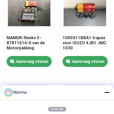
Fabrieksreis
Kwaliteitscontrole
MAMUR-Reeks 5-
1005011BBA1 trapas
87811616-0 van de
voor ISUZU 4JB1 JMC
Contacteer ons
Motorpakking
1030
Aanvraag sturen
Aanvraag sturen
Verzoek om een Citaat
Vrachtwagen Autodeel
Manma
ISUZU Truck Parts
9:34 AM
Isuzu Engine Parts