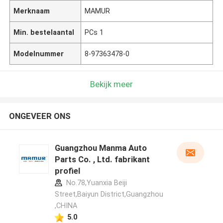
Merknaam
MAMUR
Min. bestelaantal
PCs 1
Modelnummer
8-97363478-0
Bekijk meer
ONGEVEER ONS
Guangzhou Manma Auto
Parts Co. , Ltd. fabrikant
profiel
No.78,Yuanxia Beiji
Street,Baiyun District,Guangzhou
,CHINA
5.0