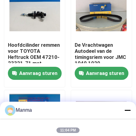
Fabrieksreis
Kwaliteitscontrole
Hoofdcilinder remmen
De Vrachtwagen
voor TOYOTA
Autodeel van de
Contacteer ons
Heftruck OEM 47210-
timingsriem voor JMC
23321-71 met
1040 1020
Eenvoudige Installatie
DOORGANG 493
Aanvraag sturen
Aanvraag sturen
Verzoek om een Citaat
1006060TARB1
Vrachtwagen Autodeel
Manma
ISUZU Truck Parts
11:04 PM
Isuzu Engine Parts