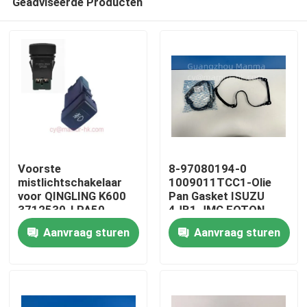
Geadviseerde Producten
Voorste
8-97080194-0
mistlichtschakelaar
1009011TCC1-Olie
voor QINGLING K600
Pan Gasket ISUZU
3712530-LPA50
4JB1 JMC FOTON
Huis
Truck Auto Part
Aanvraag sturen
Aanvraag sturen
Producten
Ongeveer ons