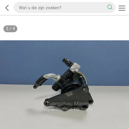
2
/
4