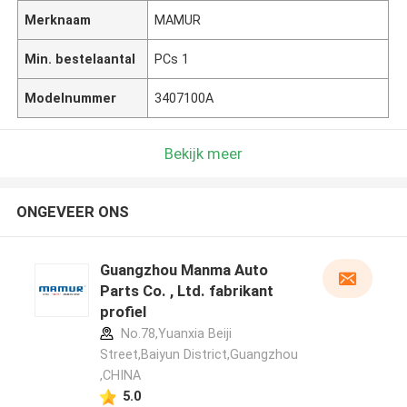
Merknaam
MAMUR
Min. bestelaantal
PCs 1
Modelnummer
3407100A
Bekijk meer
ONGEVEER ONS
Guangzhou Manma Auto
Parts Co. , Ltd. fabrikant
profiel
No.78,Yuanxia Beiji
Street,Baiyun District,Guangzhou
,CHINA
5.0