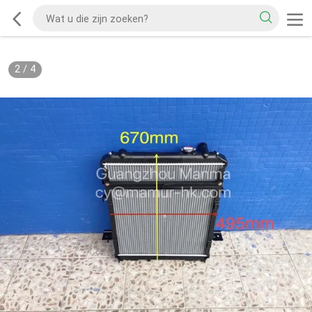
2
/
4