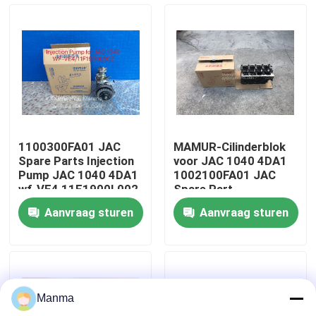
Fabrieksreis
Kwaliteitscontrole
Contacteer ons
1100300FA01 JAC
MAMUR-Cilinderblok
Spare Parts Injection
voor JAC 1040 4DA1
Verzoek om een Citaat
Pump JAC 1040 4DA1
1002100FA01 JAC
wf-VE4 11F1900L002
Spare Part
Aanvraag sturen
Aanvraag sturen
Vrachtwagen Autodeel
ISUZU Truck Parts
Manma
Isuzu Engine Parts