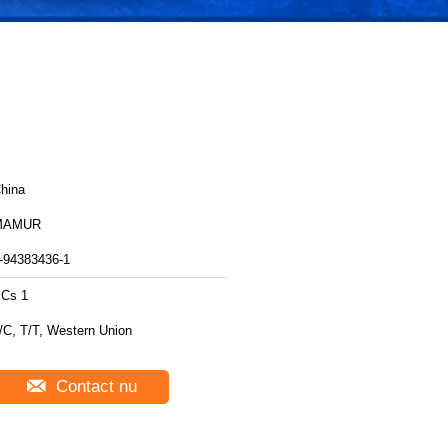
hina
MAMUR
-94383436-1
Cs 1
/C, T/T, Western Union
Contact nu