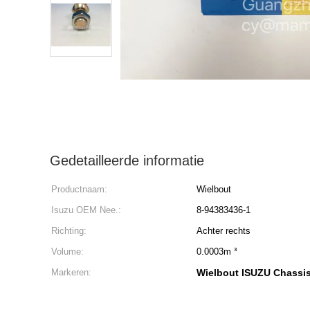
Gedetailleerde informatie
Productnaam:
Wielbout
Isuzu OEM Nee.:
8-94383436-1
Richting:
Achter rechts
Volume:
0.0003m ³
Markeren:
Wielbout ISUZU Chassis