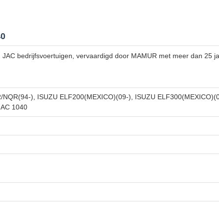
40
 JAC bedrijfsvoertuigen, vervaardigd door MAMUR met meer dan 25 ja
/NQR(94-), ISUZU ELF200(MEXICO)(09-), ISUZU ELF300(MEXICO)(07
JAC 1040