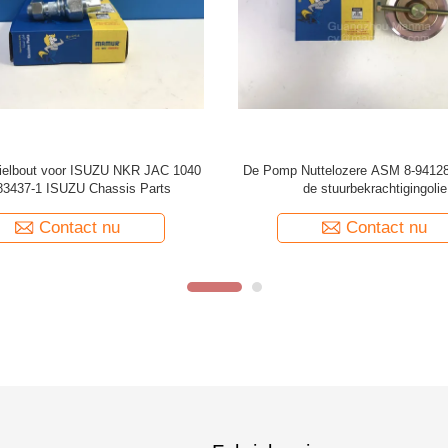
 Drijfascentrum van ISUZU NPR de
Linkernqr QKR van Bandrod end f
 JMC JAC 6700 5-37516005-0
NPR ELF 8-97142101-1 Spoor 
Contact nu
Contact nu