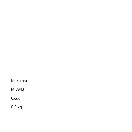
Isuzu nkr
M-3943
Goud
0,5 kg