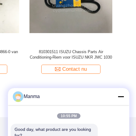
or ISUZU
M-3990 ISUZU Chassis Parts Rear Final-
MAMUR Ac
Rod End
Aandrijvingsassemblage voor ISUZU NPR JAC
1040
Contact nu
Manma
10:55 PM
Good day, what product are you looking 
for?