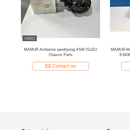
ts Air
8-97331940-0 ISUZU Chassis Parts Power
Van het de
R JMC 1030
Steering-Pomp voor ISUZU TFR TFS
Steun
Contact nu