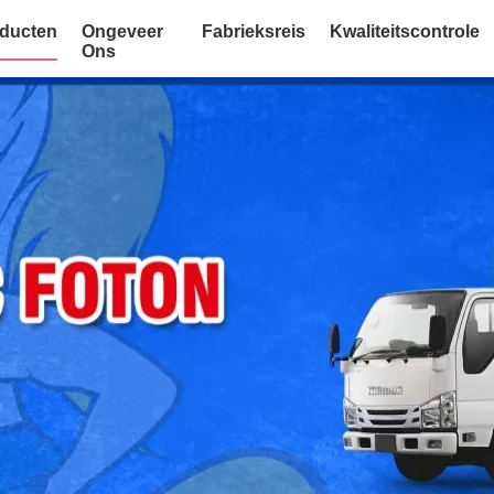
ducten
Ongeveer
Fabrieksreis
Kwaliteitscontrole
Ons