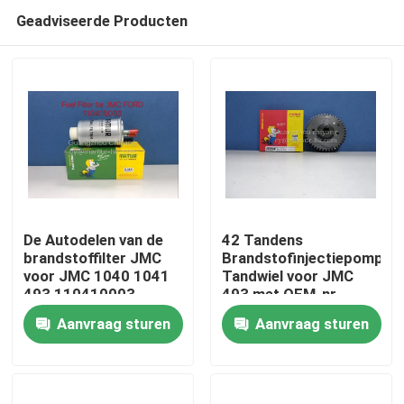
Geadviseerde Producten
De Autodelen van de
42 Tandens
brandstoffilter JMC
Brandstofinjectiepomp
voor JMC 1040 1041
Tandwiel voor JMC
Huis
493 110410003
493 met OEM-nr.
CN3C15 9B328BA
1111100BA
Aanvraag sturen
Aanvraag sturen
Producten
Ongeveer ons