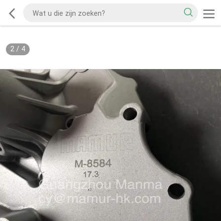
2
/
4