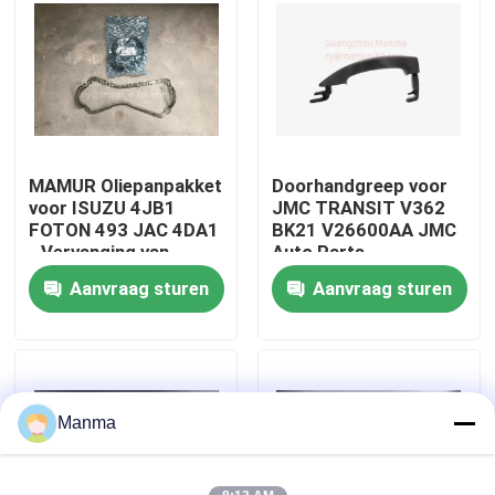
Fabrieksreis
Kwaliteitscontrole
MAMUR Oliepanpakket
Doorhandgreep voor
Contacteer ons
voor ISUZU 4JB1
JMC TRANSIT V362
FOTON 493 JAC 4DA1
BK21 V26600AA JMC
- Vervanging van
Auto Parts
Verzoek om een Citaat
motorpakketten van
Aanvraag sturen
Aanvraag sturen
hoge kwaliteit
Vrachtwagen Autodeel
ISUZU Truck Parts
Manma
Isuzu Engine Parts