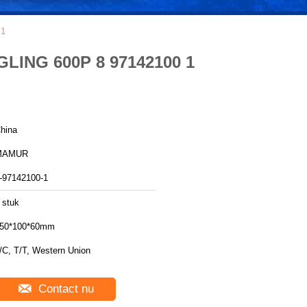
 1
GLING 600P 8 97142100 1
hina
MAMUR
-97142100-1
 stuk
50*100*60mm
/C, T/T, Western Union
Contact nu