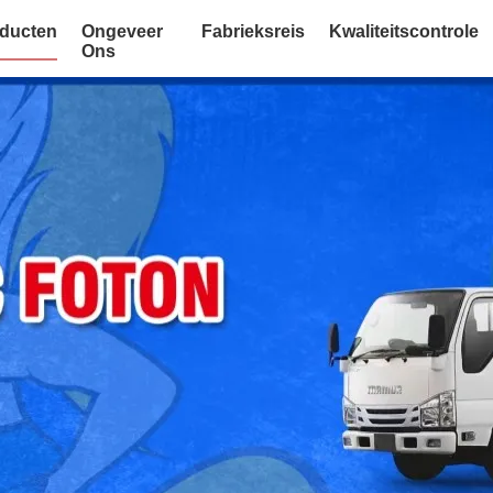
ducten
Ongeveer
Fabrieksreis
Kwaliteitscontrole
Ons