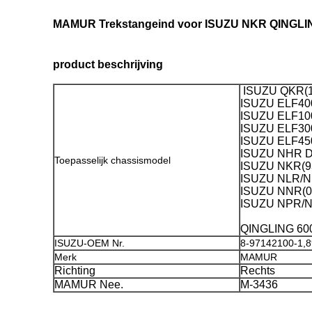
MAMUR Trekstangeind voor ISUZU NKR QINGLIN
product beschrijving
ISUZU QKR(1
ISUZU ELF400
ISUZU ELF10
ISUZU ELF30
ISUZU ELF450
ISUZU NHR 
Toepasselijk chassismodel
ISUZU NKR(9
ISUZU NLR/N
ISUZU NNR(0
ISUZU NPR/N
QINGLING 60
ISUZU-OEM Nr.
8-97142100-1,
Merk
MAMUR
Richting
Rechts
MAMUR Nee.
M-3436