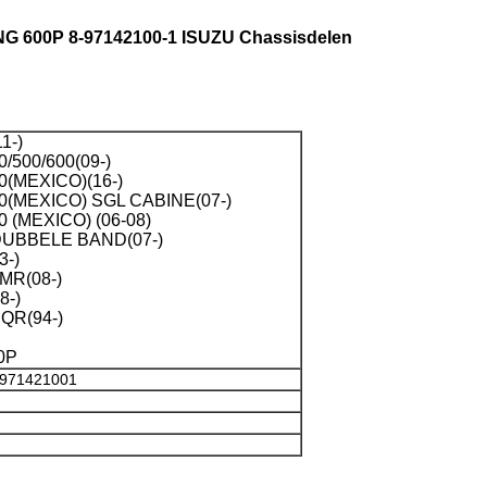
G 600P 8-97142100-1 ISUZU Chassisdelen
1-)
/500/600(09-)
0(MEXICO)(16-)
0(MEXICO) SGL CABINE(07-)
 (MEXICO) (06-08)
DUBBELE BAND(07-)
3-)
MR(08-)
8-)
QR(94-)
0P
8971421001