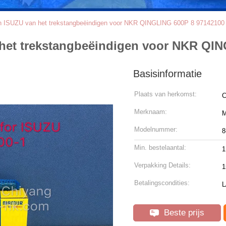
n ISUZU van het trekstangbeëindigen voor NKR QINGLING 600P 8 97142100
het trekstangbeëindigen voor NKR QIN
Basisinformatie
Plaats van herkomst:
C
Merknaam:
Modelnummer:
8
Min. bestelaantal:
1
Verpakking Details:
1
Betalingscondities:
L
Beste prijs