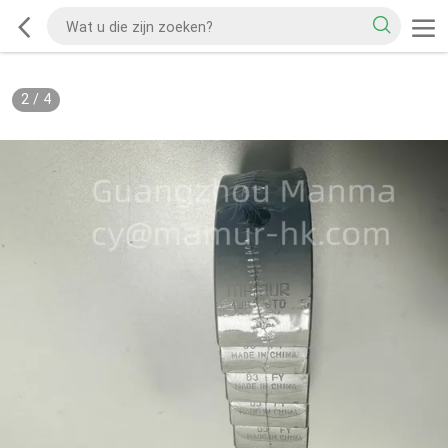
2
/
4