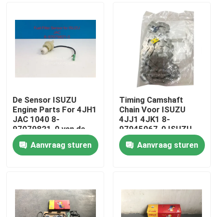
De Sensor ISUZU
Timing Camshaft
Engine Parts For 4JH1
Chain Voor ISUZU
JAC 1040 8-
4JJ1 4JK1 8-
97079821-0 van de
97945067-0 ISUZU
brandstoffilter
Motoronderdelen
Aanvraag sturen
Aanvraag sturen
Huis
Producten
Ongeveer ons