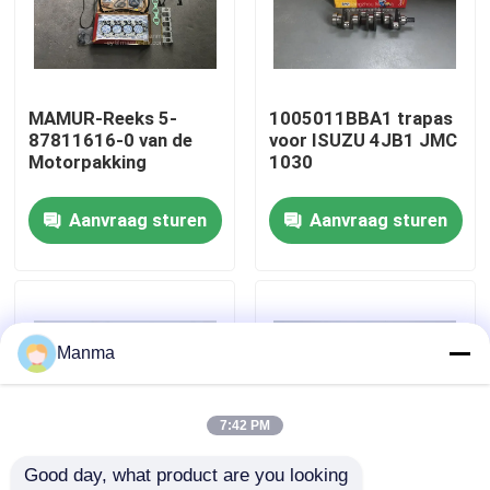
Fabrieksreis
MAMUR-Reeks 5-
1005011BBA1 trapas
Kwaliteitscontrole
87811616-0 van de
voor ISUZU 4JB1 JMC
Motorpakking
1030
Contacteer ons
Aanvraag sturen
Aanvraag sturen
Verzoek om een Citaat
Vrachtwagen Autodeel
Manma
ISUZU Truck Parts
7:42 PM
Good day, what product are you looking 
Isuzu Engine Parts