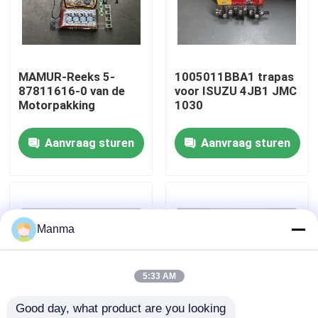
Fabrieksreis
MAMUR-Reeks 5-
1005011BBA1 trapas
Kwaliteitscontrole
87811616-0 van de
voor ISUZU 4JB1 JMC
Motorpakking
1030
Contacteer ons
Aanvraag sturen
Aanvraag sturen
Verzoek om een Citaat
Vrachtwagen Autodeel
Manma
ISUZU Truck Parts
5:33 AM
Good day, what product are you looking 
Isuzu Engine Parts