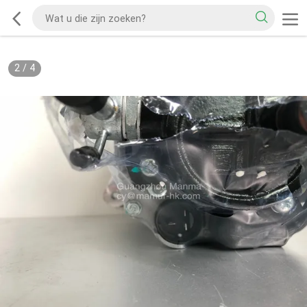
2
/
4