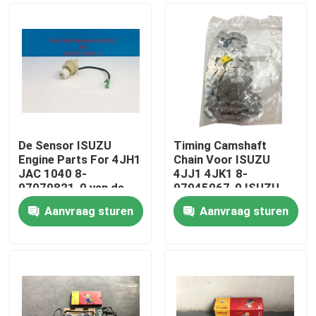
De Sensor ISUZU
Timing Camshaft
Engine Parts For 4JH1
Chain Voor ISUZU
JAC 1040 8-
4JJ1 4JK1 8-
97079821-0 van de
97945067-0 ISUZU
brandstoffilter
Motoronderdelen
Aanvraag sturen
Aanvraag sturen
Huis
Producten
Ongeveer ons