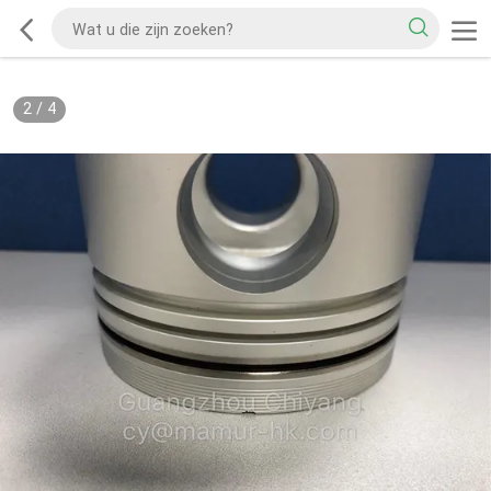
2
/
4