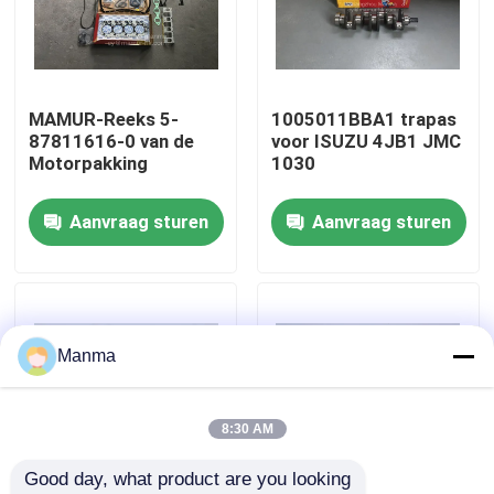
Fabrieksreis
MAMUR-Reeks 5-
1005011BBA1 trapas
Kwaliteitscontrole
87811616-0 van de
voor ISUZU 4JB1 JMC
Motorpakking
1030
Contacteer ons
Aanvraag sturen
Aanvraag sturen
Verzoek om een Citaat
Vrachtwagen Autodeel
Manma
ISUZU Truck Parts
8:30 AM
Good day, what product are you looking 
Isuzu Engine Parts