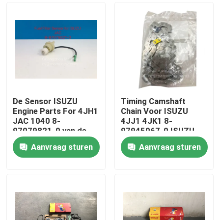
De Sensor ISUZU
Timing Camshaft
Engine Parts For 4JH1
Chain Voor ISUZU
JAC 1040 8-
4JJ1 4JK1 8-
97079821-0 van de
97945067-0 ISUZU
brandstoffilter
Motoronderdelen
Aanvraag sturen
Aanvraag sturen
Huis
Producten
Ongeveer ons