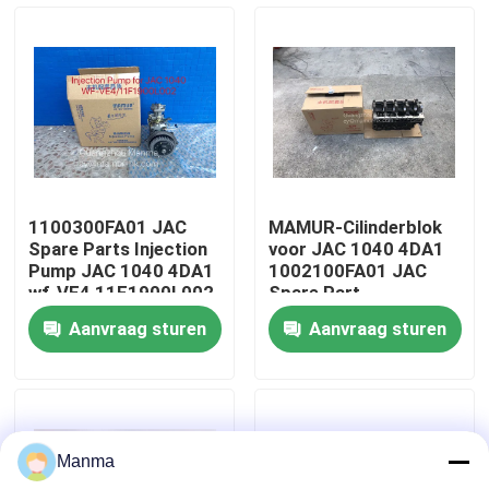
Fabrieksreis
Kwaliteitscontrole
Contacteer ons
1100300FA01 JAC
MAMUR-Cilinderblok
Spare Parts Injection
voor JAC 1040 4DA1
Verzoek om een Citaat
Pump JAC 1040 4DA1
1002100FA01 JAC
wf-VE4 11F1900L002
Spare Part
Aanvraag sturen
Aanvraag sturen
Vrachtwagen Autodeel
ISUZU Truck Parts
Manma
Isuzu Engine Parts