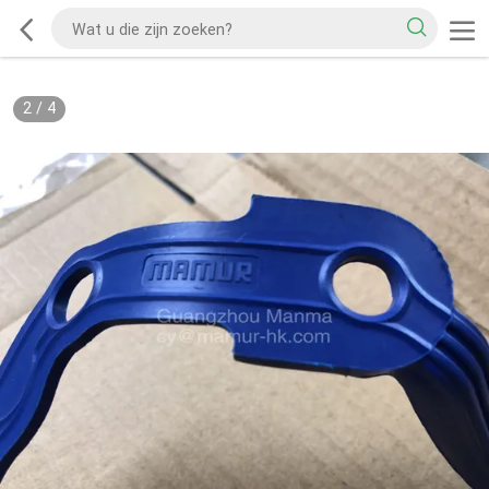
2
/
4