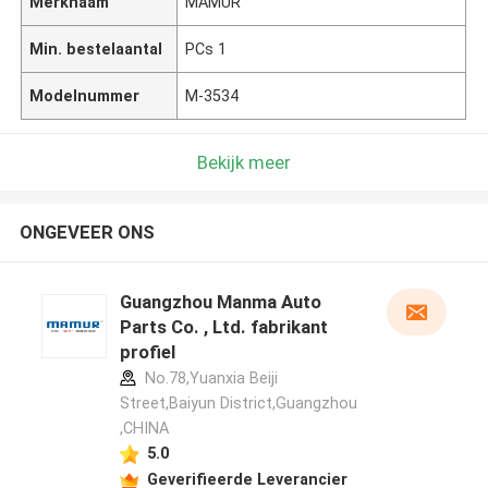
Merknaam
MAMUR
Min. bestelaantal
PCs 1
Modelnummer
M-3534
Bekijk meer
ONGEVEER ONS
Guangzhou Manma Auto
Parts Co. , Ltd. fabrikant
profiel
No.78,Yuanxia Beiji
Street,Baiyun District,Guangzhou
,CHINA
5.0
Geverifieerde Leverancier