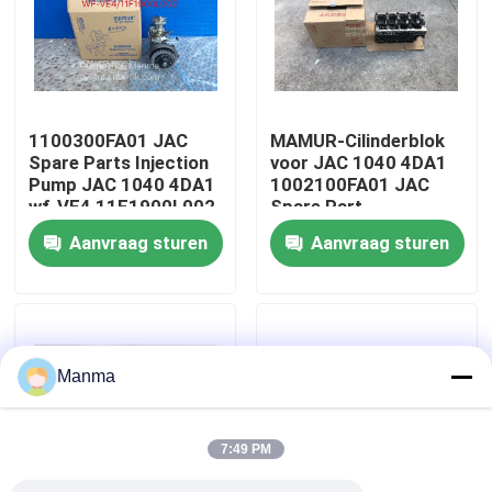
Fabrieksreis
Kwaliteitscontrole
1100300FA01 JAC
MAMUR-Cilinderblok
Spare Parts Injection
voor JAC 1040 4DA1
Pump JAC 1040 4DA1
1002100FA01 JAC
Contacteer ons
wf-VE4 11F1900L002
Spare Part
Aanvraag sturen
Aanvraag sturen
Verzoek om een Citaat
Vrachtwagen Autodeel
Manma
ISUZU Truck Parts
7:49 PM
Isuzu Engine Parts