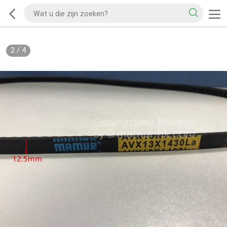
2
/
4