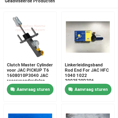
Geadviseerde Producten
Clutch Master Cylinder
Linkerleidingsband
voor JAC PICKUP T6
Rod End For JAC HFC
1608010P3040 JAC
1040 1022
reserveonderdelen
3003520D306
Huis
Aanvraag sturen
Aanvraag sturen
Producten
Ongeveer ons