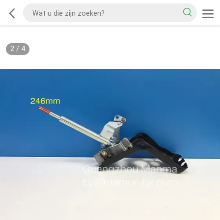
2
/
4