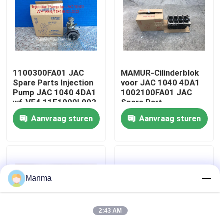
Fabrieksreis
Kwaliteitscontrole
1100300FA01 JAC
MAMUR-Cilinderblok
Spare Parts Injection
voor JAC 1040 4DA1
Contacteer ons
Pump JAC 1040 4DA1
1002100FA01 JAC
wf-VE4 11F1900L002
Spare Part
Aanvraag sturen
Aanvraag sturen
Verzoek om een Citaat
Vrachtwagen Autodeel
Manma
ISUZU Truck Parts
2:43 AM
Isuzu Engine Parts