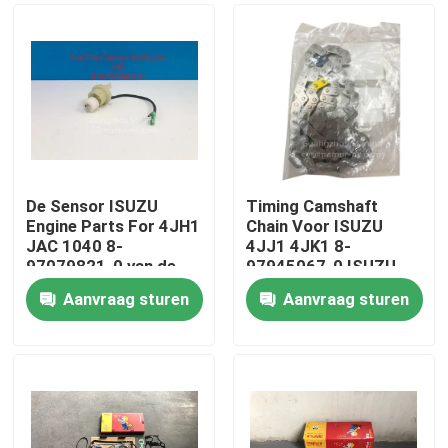
De Sensor ISUZU
Timing Camshaft
Engine Parts For 4JH1
Chain Voor ISUZU
JAC 1040 8-
4JJ1 4JK1 8-
97079821-0 van de
97945067-0 ISUZU
brandstoffilter
Motoronderdelen
Aanvraag sturen
Aanvraag sturen
Huis
Producten
Ongeveer ons