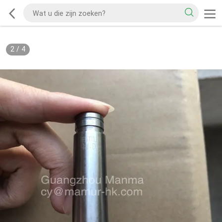
2
/
4