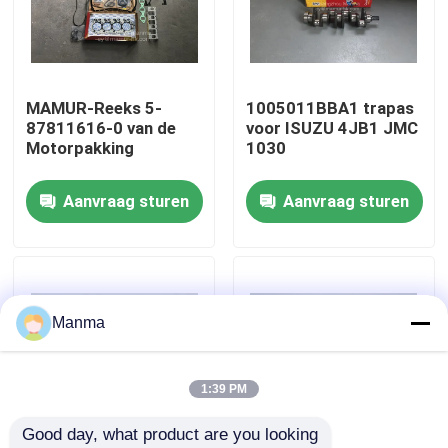
Fabrieksreis
MAMUR-Reeks 5-
1005011BBA1 trapas
Kwaliteitscontrole
87811616-0 van de
voor ISUZU 4JB1 JMC
Motorpakking
1030
Contacteer ons
Aanvraag sturen
Aanvraag sturen
Verzoek om een Citaat
Vrachtwagen Autodeel
Manma
ISUZU Truck Parts
1:39 PM
Good day, what product are you looking 
Isuzu Engine Parts