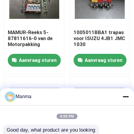
Fabrieksreis
MAMUR-Reeks 5-
1005011BBA1 trapas
Kwaliteitscontrole
87811616-0 van de
voor ISUZU 4JB1 JMC
Motorpakking
1030
Contacteer ons
Aanvraag sturen
Aanvraag sturen
Verzoek om een Citaat
Vrachtwagen Autodeel
Manma
ISUZU Truck Parts
6:00 PM
Good day, what product are you looking 
Isuzu Engine Parts