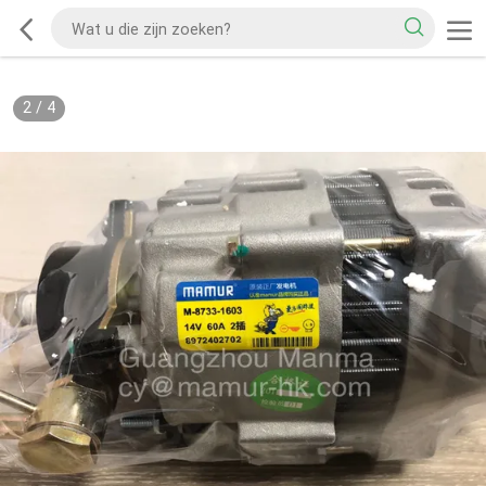
2
/
4