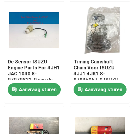
De Sensor ISUZU
Timing Camshaft
Engine Parts For 4JH1
Chain Voor ISUZU
JAC 1040 8-
4JJ1 4JK1 8-
97079821-0 van de
97945067-0 ISUZU
brandstoffilter
Motoronderdelen
Aanvraag sturen
Aanvraag sturen
Huis
Producten
Ongeveer ons